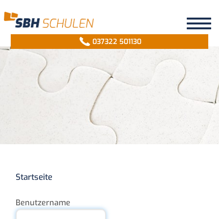
Togg
Toggl
navi
navig
037322 501130
Startseite
Benutzername